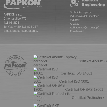
Technické reporty
PAPKON s.r.o.
Výkresová dokumentace
Cihelná ulice 776
Výpočty
411 08 Štětí
Analýzy
Tel./fax. +420 416 813 167
Aplikace nových postupů
Email:
papkon@papkon.cz
Poradenství
Certifikát Andritz -
čerpadel
Certifikát ISO 14001
Certifikát ISO 9001
Certifikát OHSAS 18001
Certifikát Pruftechnik -
měření