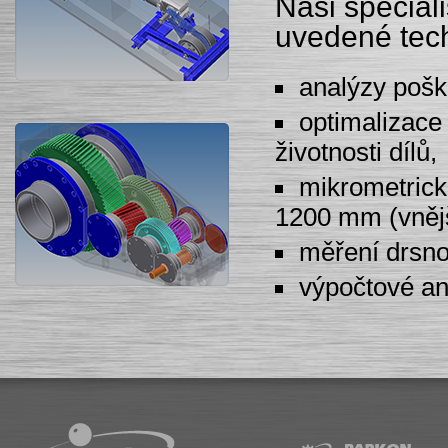
Naši speciali
uvedené tech
analýzy pošk
optimalizace 
životnosti dílů,
mikrometric
1200 mm (vnější
měření drsno
výpočtové an