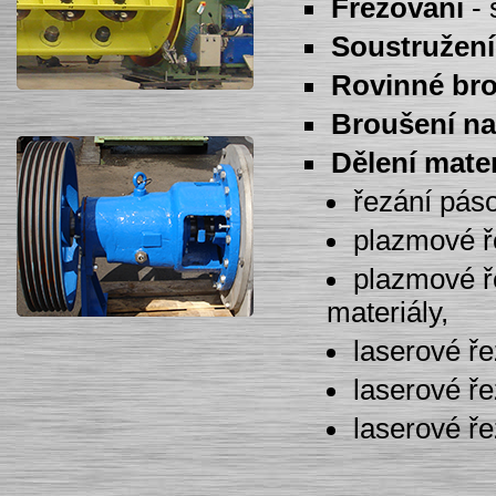
Frézování
- 
Soustružení
Rovinné br
Broušení na
Dělení mater
řezání páso
plazmové ř
plazmové ř
materiály,
laserové ře
laserové ře
laserové ře