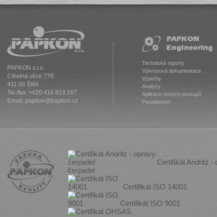
Technické reporty
PAPKON s.r.o.
Výkresová dokumentace
Cihelná ulice 776
Výpočty
411 08 Štětí
Analýzy
Tel./fax. +420 416 813 167
Aplikace nových postupů
Email:
papkon@papkon.cz
Poradenství
Certifikát Andritz -
čerpadel
Certifikát ISO 14001
Certifikát ISO 9001