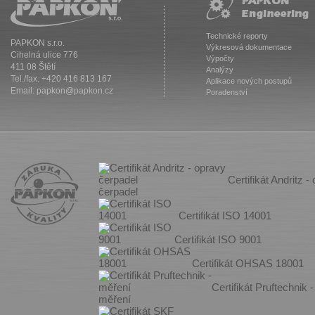
Technické reporty
PAPKON s.r.o.
Výkresová dokumentace
Cihelná ulice 776
Výpočty
411 08 Štětí
Analýzy
Tel./fax. +420 416 813 167
Aplikace nových postupů
Email:
papkon@papkon.cz
Poradenství
Certifikát Andritz -
čerpadel
Certifikát ISO 14001
Certifikát ISO 9001
Certifikát OHSAS 18001
Certifikát Pruftechnik -
měření